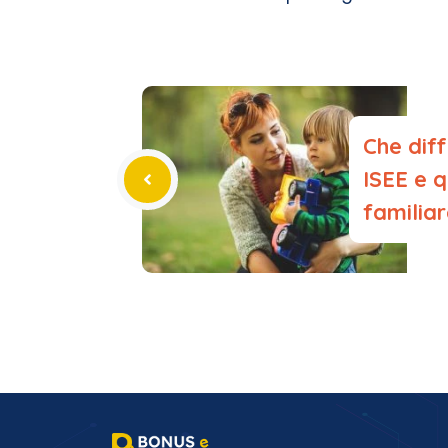
Che diff
ISEE e 
familia