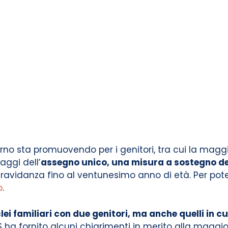
erno sta promuovendo per i genitori, tra cui la mag
aggi dell’
assegno unico, una misura a sostegno del
 gravidanza fino al ventunesimo anno di età. Per pot
o
.
lei familiari con due genitori, ma anche quelli in 
NPS ha fornito alcuni chiarimenti in merito alla maggi