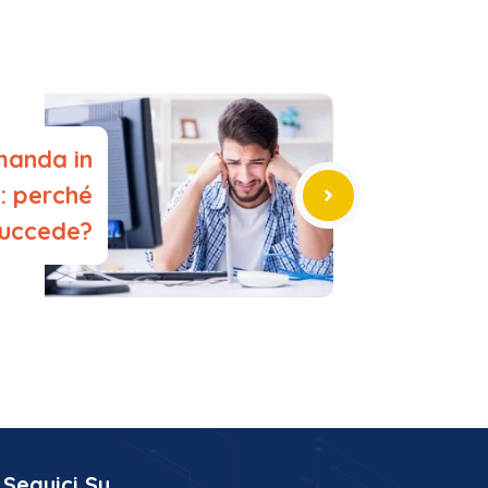
manda in
: perché
uccede?
Seguici Su