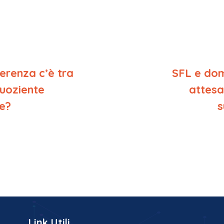
erenza c’è tra
SFL e do
quoziente
attesa
re?
s
Link Utili