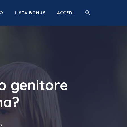
MO
LISTA BONUS
ACCEDI
o genitore
na?
o