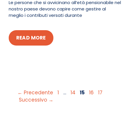
Le persone che si avvicinano all’età pensionabile nel
nostro paese devono capire come gestire al
meglio i contributi versati durante
READ MORE
Pagina
Pagina
Pagina
Pagina
Pagina
←
Precedente
1
…
14
15
16
17
Successivo
→